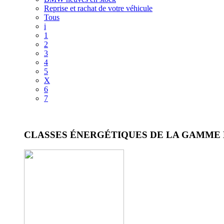
Reprise et rachat de votre véhicule
Tous
i
1
2
3
4
5
X
6
7
Voir les classes énergétiques
CLASSES ÉNERGÉTIQUES DE LA GAMME