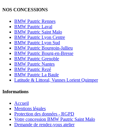
NOS CONCESSIONS
BMW Pautric Rennes
BMW Pautric Laval
BMW Pautric Saint Malo
BMW Pautric Lyon Centre
BMW Pautric Lyon Sud
BMW Pautric Bourgoin-Jallieu
BMW Pautric Bourg-en-Bresse
BMW Pautric Grenoble
BMW Pautric Nantes
BMW Pautric Rezé
BMW Pautric La Baule
Latitude & Littoral,
Vannes Lorient Quimper
Informations
Accueil
Mentions légales
Protection des données - RGPD
Votre concession BMW Pautric Saint Malo
Demande de rendez-vous atelier